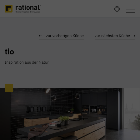
Togg
Sprache
navig
wählen
zur vorherigen Küche
zur nächsten Küche
tio
Inspiration aus der Natur