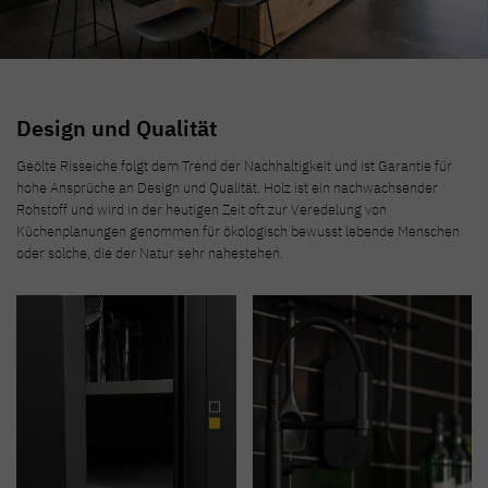
Design und Qualität
Geölte Risseiche folgt dem Trend der Nachhaltigkeit und ist Garantie für
hohe Ansprüche an Design und Qualität. Holz ist ein nachwachsender
Rohstoff und wird in der heutigen Zeit oft zur Veredelung von
Küchenplanungen genommen für ökologisch bewusst lebende Menschen
oder solche, die der Natur sehr nahestehen.