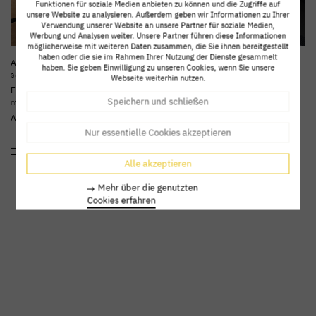
Funktionen für soziale Medien anbieten zu können und die Zugriffe auf
unsere Website zu analysieren. Außerdem geben wir Informationen zu Ihrer
Verwendung unserer Website an unsere Partner für soziale Medien,
Werbung und Analysen weiter. Unsere Partner führen diese Informationen
möglicherweise mit weiteren Daten zusammen, die Sie ihnen bereitgestellt
haben oder die sie im Rahmen Ihrer Nutzung der Dienste gesammelt
Arbeitsplatte:
Topline/Keramik Black
Elektrogeräte:
V-Zug
haben. Sie geben Einwilligung zu unseren Cookies, wenn Sie unsere
satin 018, Riverwashed
Webseite weiterhin nutzen.
Besonderheit:
Kaffeemodul
Fronten:
Risseiche hell geölt, Schwarz
ausziehbar, grifflose Optik
Speichern und schließen
matt
Armaturen:
Franke
Nur essentielle Cookies akzeptieren
zur Ausstattung
Alle akzeptieren
Mehr über die genutzten
Cookies erfahren
„Die Kultur hängt von der Kochkunst ab.“