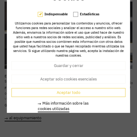
Indispensable
Estadísticas
Utilizamos cookies para personalizar los contenidos y anuncios, ofrecer
funciones para redes sociales y analizar el acceso a nuestro sitio web.
Además, enviamos la información sobre el uso que usted hace de nuestro
sitio web a nuestros socios de redes sociales, publicidad y análisis. Es
posible que nuestros socios combinen esta información con otros datos
que usted haya facilitado o que se hayan recopilado mientras utilizaba los
servicios. Si sigue utilizando nuestra página web, acepta la instalación de
nuestras cookies.
Guardar y cerrar
Encimera:
Schwanekamp cerámica
Eectrodomésticos:
V-Zug
Aceptar solo cookies esenciales
Storm Gris
Particularidad:
Sideboard con fresado
Frentes:
Roble ahumado negro,
de segmento para tirador, Sillón Rolf
Aceptar todo
cerámica enjuagar, marco negro +
Benz, Pata de la mesa costados en
vidrio transparente
acrílico
Más información sobre las
Griferías:
Dornbracht
cookies utilizadas
al equipmamiento