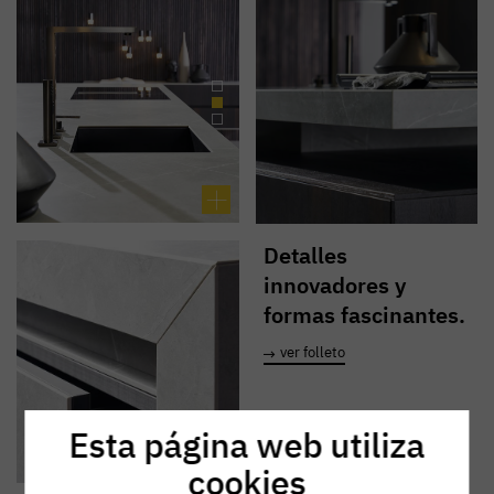
Detalles
innovadores y
formas fascinantes.
ver folleto
Esta página web utiliza
cookies