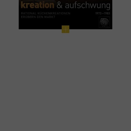
"La cara revela el ánimo del corazón."
Dante Alighieri