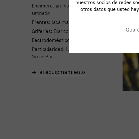
nuestros socios de redes soc
Encimera:
granito Tropical Storm
otros datos que usted haya
satinado
Frentes:
laca mate marrón tierra
Guard
Griferías:
Blanco
Eectrodomésticos:
V-Zug
Particularidad:
luminaria colgante
Gross Bar
al equipmamiento