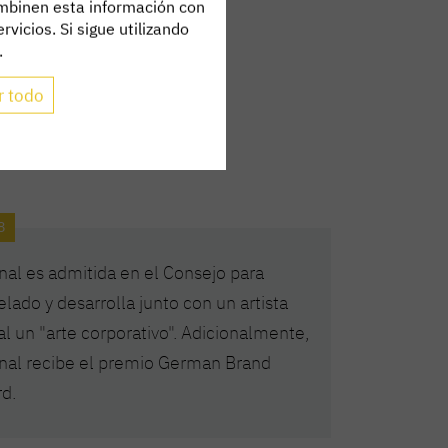
combinen esta información con
vicios. Si sigue utilizando
.
r todo
8
onal es admitida en el Consejo para
lado y desarrolla junto con un artista
tal un "arte corporativo". Adicionalmente,
onal recibe el premio German Brand
d.