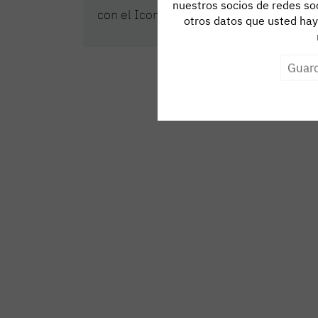
nuestros socios de redes soc
con el Iconic Innovative Interior Award.
otros datos que usted haya
Guard