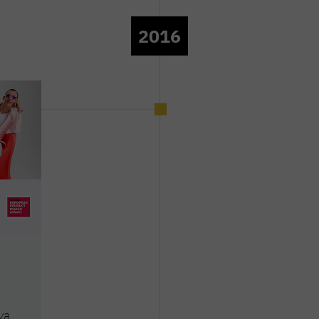
2016
va